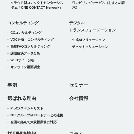
クラウド型コンタクトセンターシス
ワンビリングサービス
（おまとめ請
テム
「ONE CONTACT Network」
求）
デジタルトランスフォーメーション
コンサルティング
デジタル
トランスフォーメーション
CXコンサルティング
VOC分析・コンサルティング
生成AIソリューション
高度FAQコンサルティング
チャットソリューション
課題解決データ分析
WEBサイト分析
オンライン覆面調査
事例
セミナー
選ばれる理由
会社情報
ProCXスペシャリスト
NTTグループやパートナーとの連携
全国の拠点で大規模業務に対応
採用関連情報
コラム