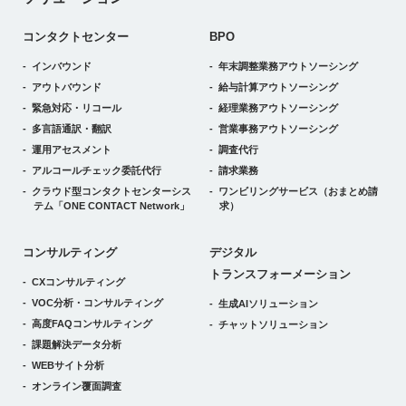
コンタクトセンター
BPO
インバウンド
年末調整業務アウトソーシング
アウトバウンド
給与計算アウトソーシング
緊急対応・リコール
経理業務アウトソーシング
多言語通訳・翻訳
営業事務アウトソーシング
運用アセスメント
調査代行
アルコールチェック委託代行
請求業務
クラウド型コンタクトセンターシス
ワンビリングサービス
（おまとめ請
テム
「ONE CONTACT Network」
求）
デジタルトランスフォーメーション
コンサルティング
デジタル
トランスフォーメーション
CXコンサルティング
VOC分析・コンサルティング
生成AIソリューション
高度FAQコンサルティング
チャットソリューション
課題解決データ分析
WEBサイト分析
オンライン覆面調査