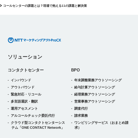
コールセンターの課題とは？現場で抱える11の課題と解決策
ソリューション
コンタクトセンター
BPO
インバウンド
年末調整業務アウトソーシング
アウトバウンド
給与計算アウトソーシング
緊急対応・リコール
経理業務アウトソーシング
多言語通訳・翻訳
営業事務アウトソーシング
運用アセスメント
調査代行
アルコールチェック委託代行
請求業務
クラウド型コンタクトセンターシス
ワンビリングサービス
（おまとめ請
テム
「ONE CONTACT Network」
求）