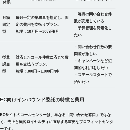
体系
・毎月の問い合わせ件
月額
毎月一定の業務量を想定し、固
数が安定している
固定
定の費用を支払うプラン。
・予算管理を簡素化し
型
相場：10万円～30万円/月
たい
・問い合わせ件数の繁
閑差が激しい
従量
対応したコール件数に応じて費
・キャンペーンなど短
課金
用を支払うプラン。
期的な利用をしたい
型
相場：300円～1,000円/件
・スモールスタートで
始めたい
EC向けインバウンド委託の特徴と費用
ECサイトのコールセンターは、単なる「問い合わせ窓口」ではな
く、売上と顧客ロイヤルティに直結する重要なプロフィットセンタ
ーです。